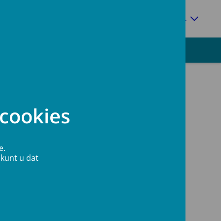
Zoeken
NL
cookies
Cerebral Hemodynamics
e.
 kunt u dat
Metabolism
Clearance