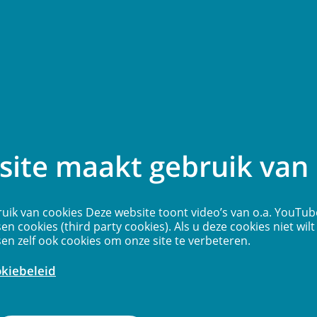
News
Contact
More...
round
ite maakt gebruik van 
55 miljoen mensen met dementie, een
uik van cookies Deze website toont video’s van o.a. YouTub
sen cookies (third party cookies). Als u deze cookies niet wilt
ie kan worden veroorzaakt door verschillende
sen zelf ook cookies om onze site te verbeteren.
eden ongeneeslijk is. Vaak beginnen de
eprocessen al decennia voordat de eerste
okiebeleid
ntie zich openbaren. Het CHIME-consortium wil
teprocessen aanknopingspunten vinden voor tijdige