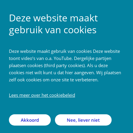
NL
Deze website maakt
gebruik van cookies
Home
Deze website maakt gebruik van cookies Deze website
Terug
toont video’s van o.a. YouTube. Dergelijke partijen
plaatsen cookies (third party cookies). Als u deze
Patient
cookies niet wilt kunt u dat hier aangeven. Wij plaatsen
zelf ook cookies om onze site te verbeteren.
Over CHIME
uitklapper, klik om te ope
Lees meer over het cookiebeleid
Deelnemen aan onderzoek
uitklapper,
Akkoord
Nee, liever niet